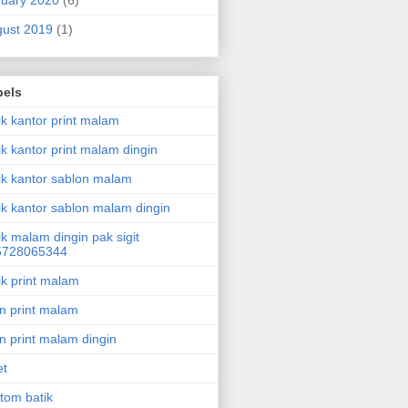
uary 2020
(6)
ust 2019
(1)
bels
ik kantor print malam
ik kantor print malam dingin
ik kantor sablon malam
ik kantor sablon malam dingin
ik malam dingin pak sigit
5728065344
ik print malam
in print malam
in print malam dingin
et
tom batik