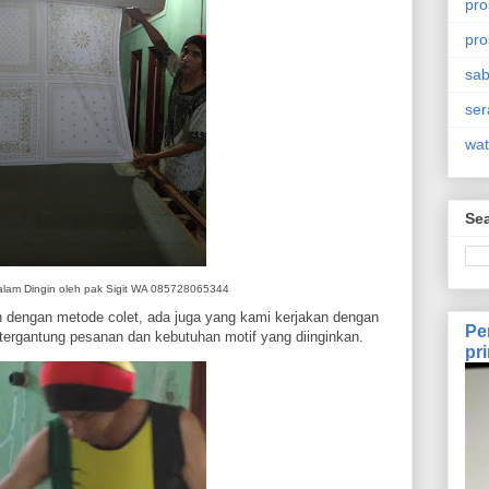
pro
pro
sa
se
wat
Sea
alam Dingin oleh pak Sigit WA 085728065344
 dengan metode colet, ada juga yang kami kerjakan dengan
Pe
 tergantung pesanan dan kebutuhan motif yang diinginkan.
pr