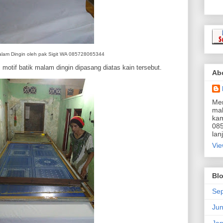
alam Dingin oleh pak Sigit WA 085728065344
 motif batik malam dingin dipasang diatas kain tersebut.
Ab
Men
mal
kam
085
lanj
Vie
Blo
Se
Ju