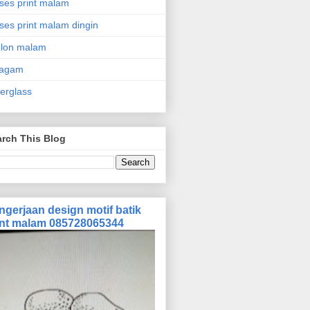
ses print malam
ses print malam dingin
blon malam
ragam
erglass
rch This Blog
ngerjaan design motif batik
int malam 085728065344