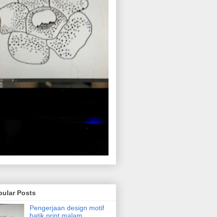
pular Posts
Pengerjaan design motif
batik print malam