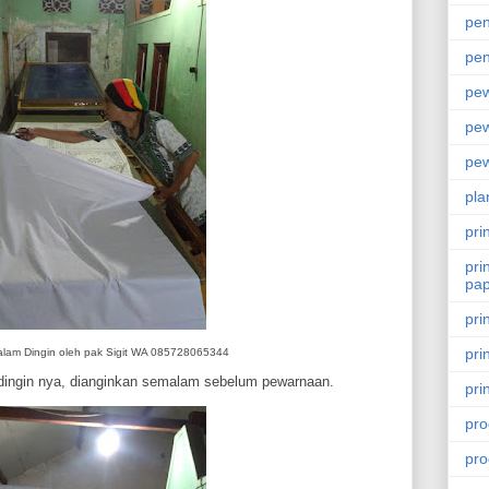
pen
pen
pe
pew
pew
pla
pri
pri
pa
pri
pri
alam Dingin oleh pak Sigit WA 085728065344
 dingin nya, dianginkan semalam sebelum pewarnaan.
pri
pro
pro