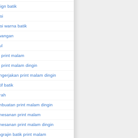
ign batik
si
asi warna batik
wangan
ul
l print malam
l print malam dingin
gerjakan print malam dingin
if batik
rah
buatan print malam dingin
esanan print malam
esanan print malam dingin
grajin batik print malam