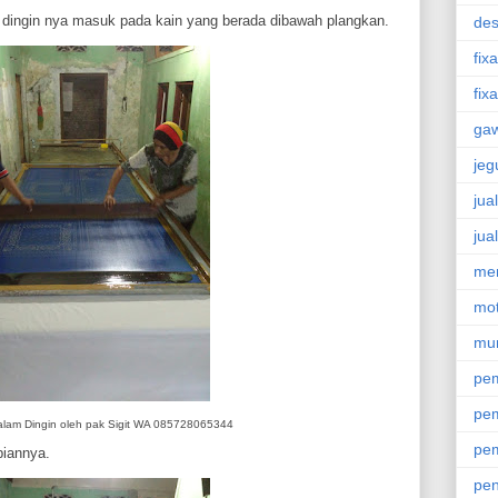
m dingin nya masuk pada kain yang berada dibawah plangkan.
des
fixa
fix
ga
jeg
jua
jua
men
mot
mu
pem
pem
alam Dingin oleh pak Sigit WA 085728065344
pem
piannya.
pen